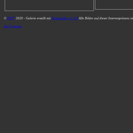
©
TM™
2020 - Galerie erstellt mit
HomeGallery 1.5.0
Alle Bilder auf dieser Internetpräsenz s
Zur Fotoseite