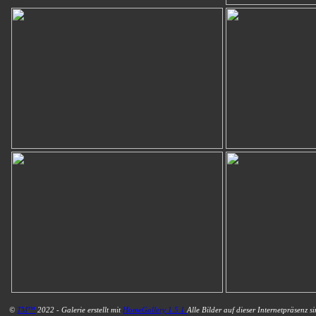
©
TM™
2022 - Galerie erstellt mit
HomeGallery 1.5.1
Alle Bilder auf dieser Internetpräsenz s